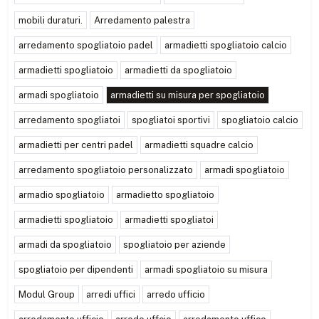
mobili duraturi.
Arredamento palestra
arredamento spogliatoio padel
armadietti spogliatoio calcio
armadietti spogliatoio
armadietti da spogliatoio
armadi spogliatoio
armadietti su misura per spogliatoio
arredamento spogliatoi
spogliatoi sportivi
spogliatoio calcio
armadietti per centri padel
armadietti squadre calcio
arredamento spogliatoio personalizzato
armadi spogliatoio
armadio spogliatoio
armadietto spogliatoio
armadietti spogliatoio
armadietti spogliatoi
armadi da spogliatoio
spogliatoio per aziende
spogliatoio per dipendenti
armadi spogliatoio su misura
Modul Group
arredi uffici
arredo ufficio