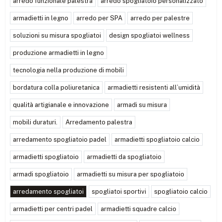
arredo funzionale palestra
arredo spogliatoio personalizzato
armadietti in legno
arredo per SPA
arredo per palestre
soluzioni su misura spogliatoi
design spogliatoi wellness
produzione armadietti in legno
tecnologia nella produzione di mobili
bordatura colla poliuretanica
armadietti resistenti all’umidità
qualità artigianale e innovazione
armadi su misura
mobili duraturi.
Arredamento palestra
arredamento spogliatoio padel
armadietti spogliatoio calcio
armadietti spogliatoio
armadietti da spogliatoio
armadi spogliatoio
armadietti su misura per spogliatoio
arredamento spogliatoi
spogliatoi sportivi
spogliatoio calcio
armadietti per centri padel
armadietti squadre calcio