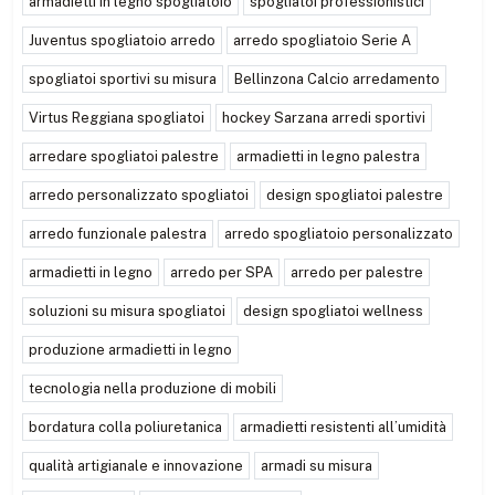
armadietti in legno spogliatoio
spogliatoi professionistici
Juventus spogliatoio arredo
arredo spogliatoio Serie A
spogliatoi sportivi su misura
Bellinzona Calcio arredamento
Virtus Reggiana spogliatoi
hockey Sarzana arredi sportivi
arredare spogliatoi palestre
armadietti in legno palestra
arredo personalizzato spogliatoi
design spogliatoi palestre
arredo funzionale palestra
arredo spogliatoio personalizzato
armadietti in legno
arredo per SPA
arredo per palestre
soluzioni su misura spogliatoi
design spogliatoi wellness
produzione armadietti in legno
tecnologia nella produzione di mobili
bordatura colla poliuretanica
armadietti resistenti all’umidità
qualità artigianale e innovazione
armadi su misura