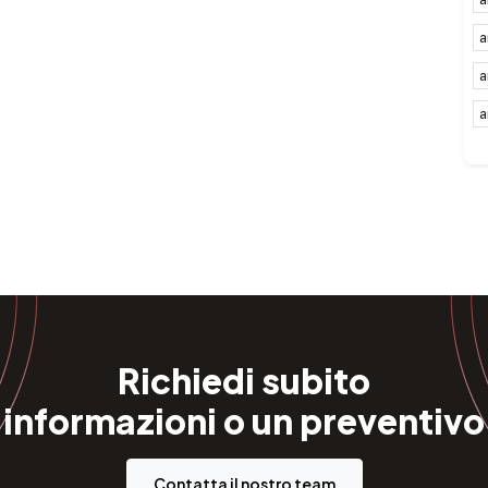
a
a
a
Richiedi subito
informazioni o un preventivo
Contatta il nostro team