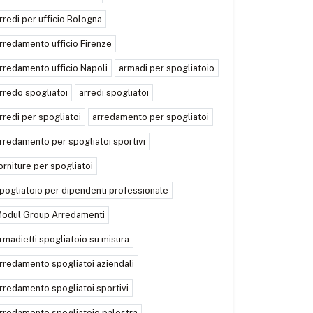
rredi per ufficio Bologna
rredamento ufficio Firenze
rredamento ufficio Napoli
armadi per spogliatoio
rredo spogliatoi
arredi spogliatoi
rredi per spogliatoi
arredamento per spogliatoi
rredamento per spogliatoi sportivi
orniture per spogliatoi
pogliatoio per dipendenti professionale
odul Group Arredamenti
rmadietti spogliatoio su misura
rredamento spogliatoi aziendali
rredamento spogliatoi sportivi
rredamento spogliatoio palestra