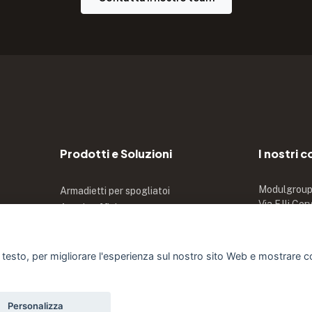
Prodotti e Soluzioni
I nostri c
Modulgroup 
Armadietti per spogliatoi
Via F.lli Cer
Arredo ufficio
20813 Bovis
Arredamenti su misura
i testo, per migliorare l'esperienza sul nostro sito Web e mostrare co
Personalizza