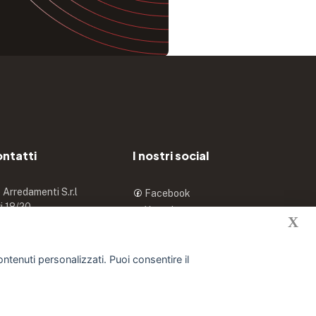
ontatti
I nostri social
Arredamenti S.r.l
Facebook
vi 18/20
Youtube
X
io Masciago (MB)
X
ntenuti personalizzati. Puoi consentire il